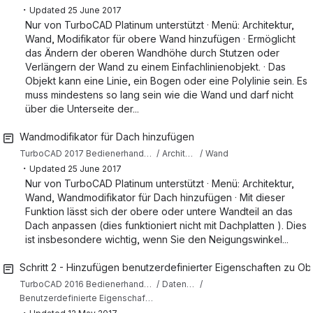
・
Updated
25 June 2017
Nur von TurboCAD Platinum unterstützt · Menü: Architektur,
Wand, Modifikator für obere Wand hinzufügen · Ermöglicht
das Ändern der oberen Wandhöhe durch Stutzen oder
Verlängern der Wand zu einem Einfachlinienobjekt. · Das
Objekt kann eine Linie, ein Bogen oder eine Polylinie sein. Es
muss mindestens so lang sein wie die Wand und darf nicht
über die Unterseite der...
Wandmodifikator für Dach hinzufügen
TurboCAD 2017 Bedienerhandbuch (Deutsch)
Architektur
Wand
・
Updated
25 June 2017
Nur von TurboCAD Platinum unterstützt · Menü: Architektur,
Wand, Wandmodifikator für Dach hinzufügen · Mit dieser
Funktion lässt sich der obere oder untere Wandteil an das
Dach anpassen (dies funktioniert nicht mit Dachplatten ). Dies
ist insbesondere wichtig, wenn Sie den Neigungswinkel...
Schritt 2 - Hinzufügen benutzerdefinierter Eigenschaften zu Ob
TurboCAD 2016 Bedienerhandbuch (Deutsch)
Datenbank, Tabellen und Berichte
Benutzerdefinierte Eigenschaften, Datenbank und Berichte
・