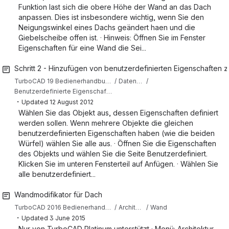
Funktion last sich die obere Höhe der Wand an das Dach
anpassen. Dies ist insbesondere wichtig, wenn Sie den
Neigungswinkel eines Dachs geändert haen und die
Giebelscheibe offen ist. · Hinweis: Öffnen Sie im Fenster
Eigenschaften für eine Wand die Sei...
Schritt 2 - Hinzufügen von benutzerdefinierten Eigenschaften 
TurboCAD 19 Bedienerhandbuch (Deutsch)
Datenbank, Tabellen und Berichte
Benutzerdefinierte Eigenschaften, Datenbank und Berichte
・
Updated
12 August 2012
Wählen Sie das Objekt aus, dessen Eigenschaften definiert
werden sollen. Wenn mehrere Objekte die gleichen
benutzerdefinierten Eigenschaften haben (wie die beiden
Würfel) wählen Sie alle aus. · Öffnen Sie die Eigenschaften
des Objekts und wählen Sie die Seite Benutzerdefiniert.
Klicken Sie im unteren Fensterteil auf Anfügen. · Wählen Sie
alle benutzerdefiniert...
Wandmodifikator für Dach
TurboCAD 2016 Bedienerhandbuch (Deutsch)
Architektur
Wand
・
Updated
3 June 2015
Nur von TurboCAD Platinum unterstützt · Menü: Architektur,