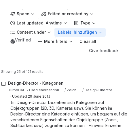
Space
Edited or created by
Last updated: Anytime
Type
Content under
Labels: hinzufügen
Verified
More filters
Clear all
Give feedback
Showing 25 of 121 results
Design-Director - Kategorien
TurboCAD 21 Bedienerhandbuch (Deutsch)
Zeichenhilfen
Design-Director
・
Updated
29 June 2013
Im Design-Director beziehen sich Kategorien auf
Objektgruppen (2D, 3D, Kameras usw). Sie können im
Design-Director eine Kategorie einfügen, um bequem auf die
verschiedenen Eigenschaften der Objektgruppe (Zoom,
Sichtbarkeit usw.) zugreifen zu können. · Hinweis: Einzelne