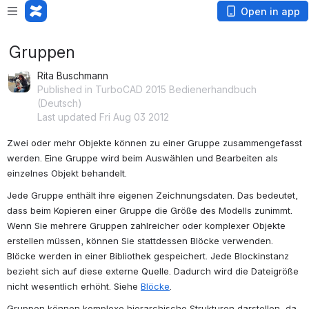
Open in app
Gruppen
Rita Buschmann
Published in TurboCAD 2015 Bedienerhandbuch
(Deutsch)
Last updated Fri Aug 03 2012
Zwei oder mehr Objekte können zu einer Gruppe zusammengefasst 
werden. Eine Gruppe wird beim Auswählen und Bearbeiten als 
einzelnes Objekt behandelt.
Jede Gruppe enthält ihre eigenen Zeichnungsdaten. Das bedeutet, 
dass beim Kopieren einer Gruppe die Größe des Modells zunimmt. 
Wenn Sie mehrere Gruppen zahlreicher oder komplexer Objekte 
erstellen müssen, können Sie stattdessen Blöcke verwenden. 
Blöcke werden in einer Bibliothek gespeichert. Jede Blockinstanz 
bezieht sich auf diese externe Quelle. Dadurch wird die Dateigröße 
nicht wesentlich erhöht. Siehe 
Blöcke
.
Gruppen können komplexe hierarchische Strukturen darstellen, da 