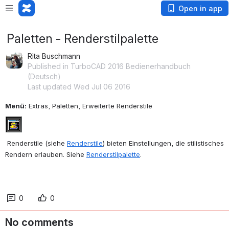
Open in app
Paletten - Renderstilpalette
Rita Buschmann
Published in TurboCAD 2016 Bedienerhandbuch
(Deutsch)
Last updated Wed Jul 06 2016
Menü:
 Extras, Paletten, Erweiterte Renderstile
 Renderstile (siehe 
Renderstile
) bieten Einstellungen, die stilistisches 
Rendern erlauben. Siehe 
Renderstilpalette
.
0
0
No comments